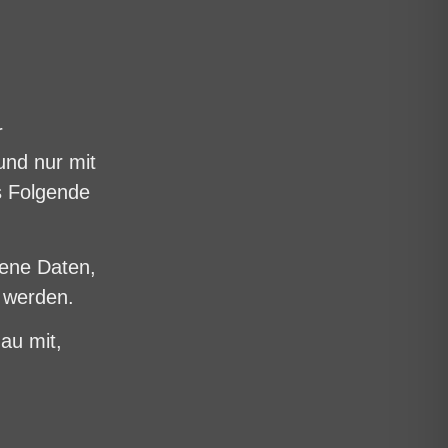
r
nd nur mit
s Folgende
gene Daten,
t werden.
nau mit,