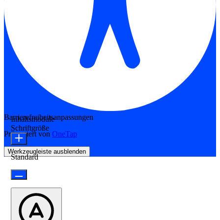
Barrierefreiheitsanpassungen
Inhaltsmodule
Schriftgröße
Präsentiert von
OneTap
Werkzeugleiste ausblenden
Standard